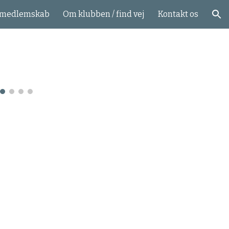
medlemskab
Om klubben / find vej
Kontakt os
ion