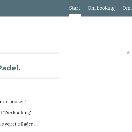
Start
Om booking
Om 
ip to main content
Skip to navigat
Padel.
en du booker !
t "Om booking".
 vejret tillader ...